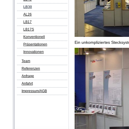
LB30
AL26
LB17
LB17S
Konventionell
Ein unkompliziertes Stecksys
Präsentationen
Innovationen
Team
Referenzen
Anfrage
Anfahrt
Impressum/AGB