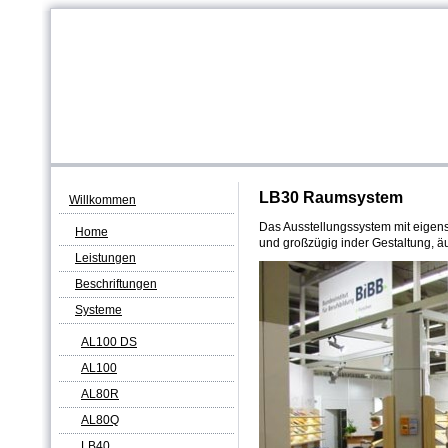
LB30 Raumsystem
Willkommen
Das Ausstellungssystem mit eigen
Home
und großzügig inder Gestaltung, ä
Leistungen
Beschriftungen
Systeme
AL100 DS
AL100
AL80R
AL80Q
LB40