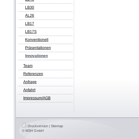
LB30
AL26
LB17
LB17S
Konventionell
Präsentationen
Innovationen
Team
Referenzen
Anfrage
Anfahrt
Impressum/AGB
Druckversion
|
Sitemap
© MSH GmbH