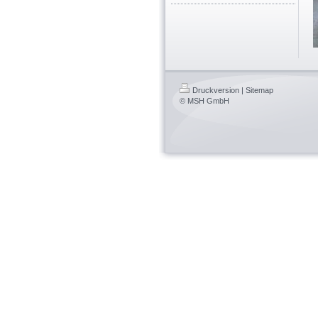
Druckversion
|
Sitemap
© MSH GmbH