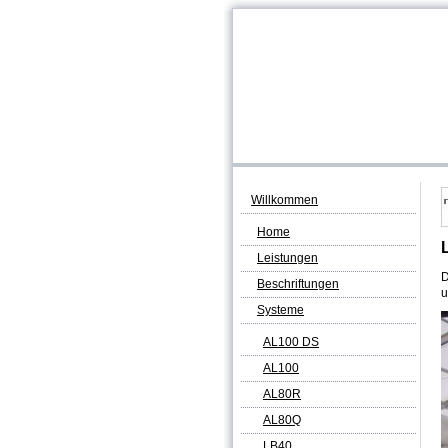
Willkommen
Home
Leistungen
D
Beschriftungen
u
Systeme
AL100 DS
AL100
AL80R
AL80Q
LB40