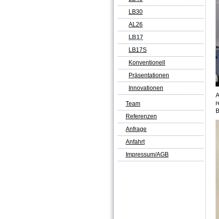
LB30
AL26
LB17
LB17S
Konventionell
Präsentationen
Innovationen
A
r
Team
B
Referenzen
Anfrage
Anfahrt
Impressum/AGB